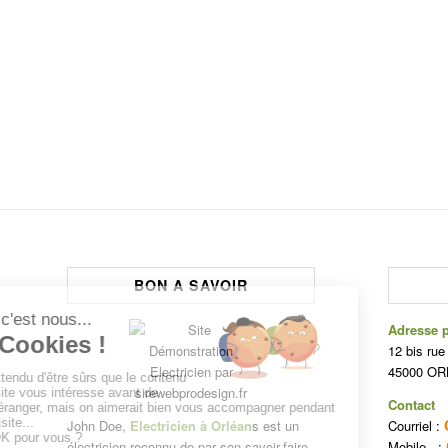
BON A SAVOIR
Adresse p
12 bis rue
45000 O
Contact
John Doe,
Electricien à Orléan
s est un
Courriel :
électricien reconnu de par son savoir-faire
Mobile :